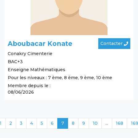
Aboubacar Konate
Contacter
Conakry
Cimenterie
BAC+3
Enseigne Mathématiques
Pour les niveaux : 7 ème, 8 ème, 9 ème, 10 ème
Membre depuis le :
08/06/2026
1
2
3
4
5
6
7
8
9
10
...
168
16