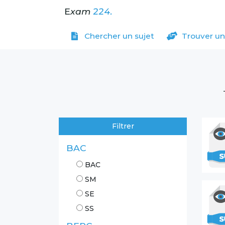
E
xam
224.
Chercher un sujet
Trouver un
Filtrer
BAC
BAC
SM
SE
SS